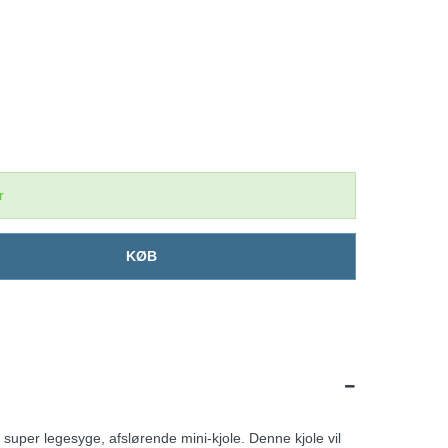
r
KØB
uper legesyge, afslørende mini-kjole. Denne kjole vil