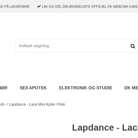
GE PÅ LAGERVARE
LAV OG DEL DIN ØNSKELISTE
OFFICIEL DK WEBCAM GAVE
HØR
SEX APOTEK
ELEKTRONIK OG STUDIE
DK M
esh
/
Lapdance - Lace Mini Kjole i Pink
Lapdance - Lace