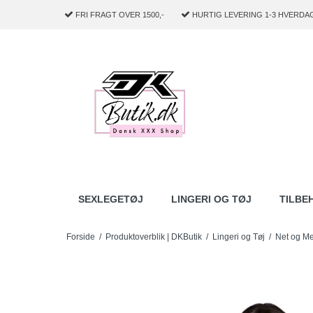
FRI FRAGT
OVER 1500,-
HURTIG LEVERING
1-3 HVERDA
SEXLEGETØJ
LINGERI OG TØJ
TILBE
Forside
/
Produktoverblik | DKButik
/
Lingeri og Tøj
/
Net og M