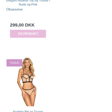
Elegant Nudelia Top og Trusse i
Nude og Pink
Obsessive
299,00 DKK
VIS PRODUKT
TILBUD
Nudelia BH og Trusse