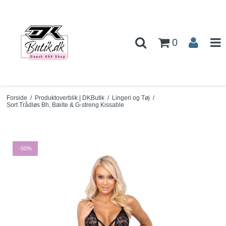
0
Forside
/
Produktoverblik | DKButik
/
Lingeri og Tøj
/
Sort Trådløs Bh, Bælte & G-streng Kissable
-50%