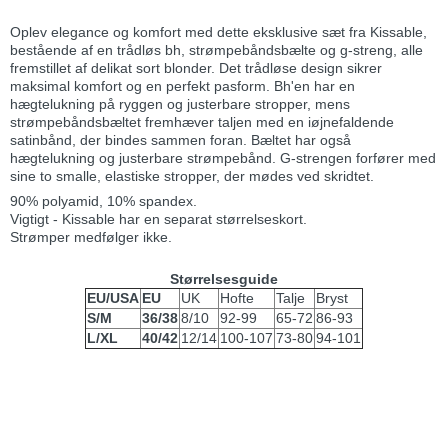
Oplev elegance og komfort med dette eksklusive sæt fra Kissable,
bestående af en trådløs bh, strømpebåndsbælte og g-streng, alle
fremstillet af delikat sort blonder. Det trådløse design sikrer
maksimal komfort og en perfekt pasform. Bh'en har en
hægtelukning på ryggen og justerbare stropper, mens
strømpebåndsbæltet fremhæver taljen med en iøjnefaldende
satinbånd, der bindes sammen foran. Bæltet har også
hægtelukning og justerbare strømpebånd. G-strengen forfører med
sine to smalle, elastiske stropper, der mødes ved skridtet.
90% polyamid, 10% spandex.
Vigtigt - Kissable har en separat størrelseskort.
Strømper medfølger ikke.
Størrelsesguide
EU/USA
EU
UK
Hofte
Talje
Bryst
S/M
36/38
8/10
92-99
65-72
86-93
L/XL
40/42
12/14
100-107
73-80
94-101