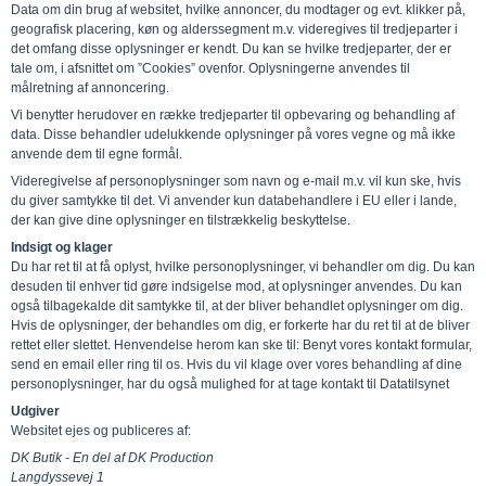
Data om din brug af websitet, hvilke annoncer, du modtager og evt. klikker på,
geografisk placering, køn og alderssegment m.v. videregives til tredjeparter i
det omfang disse oplysninger er kendt. Du kan se hvilke tredjeparter, der er
tale om, i afsnittet om ”Cookies” ovenfor. Oplysningerne anvendes til
målretning af annoncering.
Vi benytter herudover en række tredjeparter til opbevaring og behandling af
data. Disse behandler udelukkende oplysninger på vores vegne og må ikke
anvende dem til egne formål.
Videregivelse af personoplysninger som navn og e-mail m.v. vil kun ske, hvis
du giver samtykke til det. Vi anvender kun databehandlere i EU eller i lande,
der kan give dine oplysninger en tilstrækkelig beskyttelse.
Indsigt og klager
Du har ret til at få oplyst, hvilke personoplysninger, vi behandler om dig. Du kan
desuden til enhver tid gøre indsigelse mod, at oplysninger anvendes. Du kan
også tilbagekalde dit samtykke til, at der bliver behandlet oplysninger om dig.
Hvis de oplysninger, der behandles om dig, er forkerte har du ret til at de bliver
rettet eller slettet. Henvendelse herom kan ske til: Benyt vores kontakt formular,
send en email eller ring til os. Hvis du vil klage over vores behandling af dine
personoplysninger, har du også mulighed for at tage kontakt til Datatilsynet
Udgiver
Websitet ejes og publiceres af:
DK Butik - En del af DK Production
Langdyssevej 1