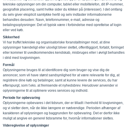
tekniske oplysninger om din computer, tablet eller mobiltelefon, dit IP-nummer,
geografisk placering, samt hvilke sider du klikker på (interesser). I det omfang
du selv giver eksplicit samtykke hertil og selv indtaster informationerne
behandles desuden: Navn, telefonnummer, e-mail, adresse og
betalingsoplysninger. Det vil typisk være i forbindelse med oprettelse af login
eller ved køb.
Sikkerhed
Vi har truffet tekniske og organisatoriske foranstaltninger mod, at dine
oplysninger hændeligt eller ulovligt bliver slettet, offentliggjort, fortabt, forringet
eller kommer til uvedkommendes kendskab, misbruges eller i øvrigt behandles
i strid med lovgivningen.
Formål
Oplysningerne bruges til at identificere dig som bruger og vise dig de
annoncer, som vil have størst sandsynlighed for at være relevante for dig, at
registrere dine køb og betalinger, samt at kunne levere de services, du har
efterspurgt, som f.eks. at fremsende et nyhedsbrev. Herudover anvender vi
oplysningerne til at optimere vores services og indhold.
Periode for opbevaring
Oplysningerne opbevares i det tidsrum, der er tilladt i henhold til lovgivningen,
og vi sletter dem, når de ikke længere er nødvendige. Perioden afhænger af
karakteren af oplysningen og baggrunden for opbevaring. Det er derfor ikke
muligt at angive en generel tidsramme for, hvornår informationer slettes.
Videregivelse af oplysninger