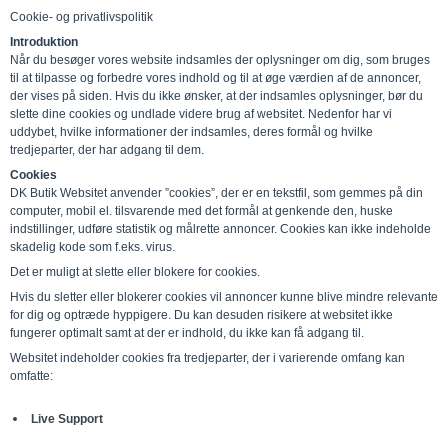
Cookie- og privatlivspolitik
Introduktion
Når du besøger vores website indsamles der oplysninger om dig, som bruges
til at tilpasse og forbedre vores indhold og til at øge værdien af de annoncer,
der vises på siden. Hvis du ikke ønsker, at der indsamles oplysninger, bør du
slette dine cookies og undlade videre brug af websitet. Nedenfor har vi
uddybet, hvilke informationer der indsamles, deres formål og hvilke
tredjeparter, der har adgang til dem.
Cookies
DK Butik Websitet anvender ”cookies”, der er en tekstfil, som gemmes på din
computer, mobil el. tilsvarende med det formål at genkende den, huske
indstillinger, udføre statistik og målrette annoncer. Cookies kan ikke indeholde
skadelig kode som f.eks. virus.
Det er muligt at slette eller blokere for cookies.
Hvis du sletter eller blokerer cookies vil annoncer kunne blive mindre relevante
for dig og optræde hyppigere. Du kan desuden risikere at websitet ikke
fungerer optimalt samt at der er indhold, du ikke kan få adgang til.
Websitet indeholder cookies fra tredjeparter, der i varierende omfang kan
omfatte:
Live Support