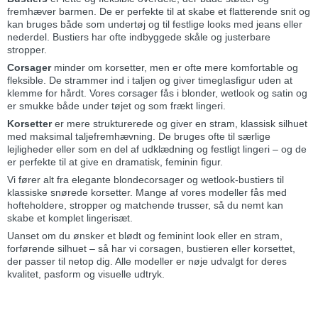
fremhæver barmen. De er perfekte til at skabe et flatterende snit og
kan bruges både som undertøj og til festlige looks med jeans eller
nederdel. Bustiers har ofte indbyggede skåle og justerbare
stropper.
Corsager
minder om korsetter, men er ofte mere komfortable og
fleksible. De strammer ind i taljen og giver timeglasfigur uden at
klemme for hårdt. Vores corsager fås i blonder, wetlook og satin og
er smukke både under tøjet og som frækt lingeri.
Korsetter
er mere strukturerede og giver en stram, klassisk silhuet
med maksimal taljefremhævning. De bruges ofte til særlige
lejligheder eller som en del af udklædning og festligt lingeri – og de
er perfekte til at give en dramatisk, feminin figur.
Vi fører alt fra elegante blondecorsager og wetlook-bustiers til
klassiske snørede korsetter. Mange af vores modeller fås med
hofteholdere, stropper og matchende trusser, så du nemt kan
skabe et komplet lingerisæt.
Uanset om du ønsker et blødt og feminint look eller en stram,
forførende silhuet – så har vi corsagen, bustieren eller korsettet,
der passer til netop dig. Alle modeller er nøje udvalgt for deres
kvalitet, pasform og visuelle udtryk.