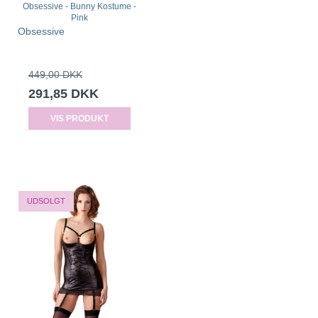
Obsessive - Bunny Kostume -
Pink
Obsessive
449,00 DKK
291,85 DKK
VIS PRODUKT
TILBUD
UDSOLGT