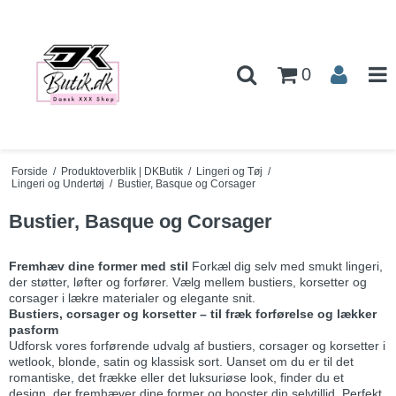
0
Forside
/
Produktoverblik | DKButik
/
Lingeri og Tøj
/
Lingeri og Undertøj
/
Bustier, Basque og Corsager
Bustier, Basque og Corsager
Fremhæv dine former med stil
Forkæl dig selv med smukt lingeri,
der støtter, løfter og forfører. Vælg mellem bustiers, korsetter og
corsager i lækre materialer og elegante snit.
Bustiers, corsager og korsetter – til fræk forførelse og lækker
pasform
Udforsk vores forførende udvalg af bustiers, corsager og korsetter i
wetlook, blonde, satin og klassisk sort. Uanset om du er til det
romantiske, det frække eller det luksuriøse look, finder du et
design, der fremhæver dine former og booster din selvtillid. Perfekt