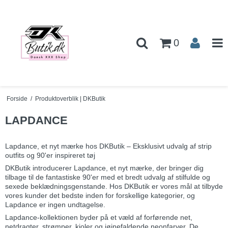
0
Forside
/
Produktoverblik | DKButik
LAPDANCE
Lapdance, et nyt mærke hos DKButik – Eksklusivt udvalg af strip
outfits og 90'er inspireret tøj
DKButik introducerer Lapdance, et nyt mærke, der bringer dig
tilbage til de fantastiske 90'er med et bredt udvalg af stilfulde og
sexede beklædningsgenstande. Hos DKButik er vores mål at tilbyde
vores kunder det bedste inden for forskellige kategorier, og
Lapdance er ingen undtagelse.
Lapdance-kollektionen byder på et væld af forførende net,
netdragter, strømper, kjoler og iøjnefaldende neonfarver. De