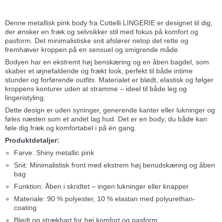
Denne metallisk pink body fra Cottelli LINGERIE er designet til dig,
der ønsker en fræk og selvsikker stil med fokus på komfort og
pasform. Det minimalistiske snit afslører netop det rette og
fremhæver kroppen på en sensuel og smigrende måde.
Bodyen har en ekstremt høj benskæring og en åben bagdel, som
skaber et iøjnefaldende og frækt look, perfekt til både intime
stunder og forførende outfits. Materialet er blødt, elastisk og følger
kroppens konturer uden at stramme – ideel til både leg og
lingeristyling.
Dette design er uden syninger, generende kanter eller lukninger og
føles næsten som et andet lag hud. Det er en body, du både kan
føle dig fræk og komfortabel i på én gang.
Produktdetaljer:
Farve: Shiny metallic pink
Snit: Minimalistisk front med ekstrem høj benudskæring og åben
bag
Funktion: Åben i skridtet – ingen lukninger eller knapper
Materiale: 90 % polyester, 10 % elastan med polyurethan-
coating
Blødt og strækbart for høj komfort og pasform