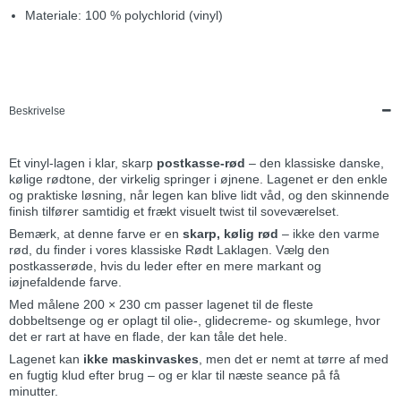
Materiale: 100 % polychlorid (vinyl)
Beskrivelse
Et vinyl-lagen i klar, skarp
postkasse-rød
– den klassiske danske,
kølige rødtone, der virkelig springer i øjnene. Lagenet er den enkle
og praktiske løsning, når legen kan blive lidt våd, og den skinnende
finish tilfører samtidig et frækt visuelt twist til soveværelset.
Bemærk, at denne farve er en
skarp, kølig rød
– ikke den varme
rød, du finder i vores klassiske Rødt Laklagen. Vælg den
postkasserøde, hvis du leder efter en mere markant og
iøjnefaldende farve.
Med målene 200 × 230 cm passer lagenet til de fleste
dobbeltsenge og er oplagt til olie-, glidecreme- og skumlege, hvor
det er rart at have en flade, der kan tåle det hele.
Lagenet kan
ikke maskinvaskes
, men det er nemt at tørre af med
en fugtig klud efter brug – og er klar til næste seance på få
minutter.