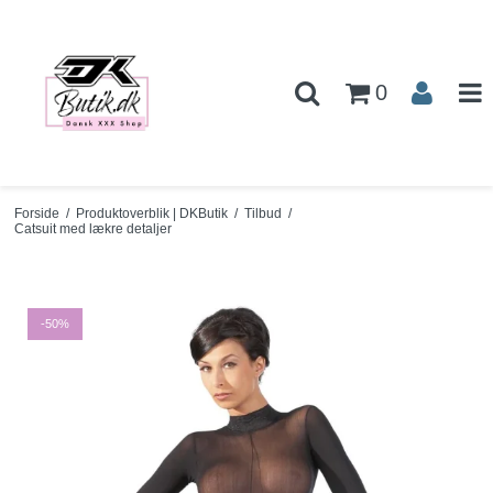
0
Forside
/
Produktoverblik | DKButik
/
Tilbud
/
Catsuit med lækre detaljer
-50%