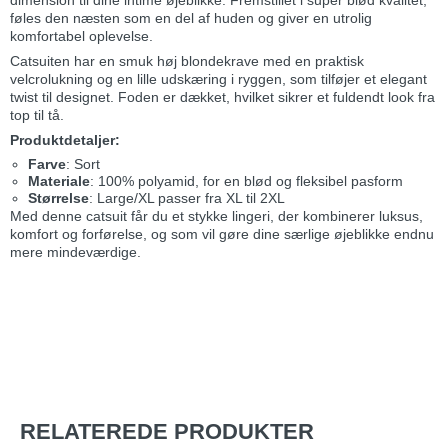
dimension til dine intime øjeblikke. Fremstillet i super blød kvalitet,
føles den næsten som en del af huden og giver en utrolig
komfortabel oplevelse.
Catsuiten har en smuk høj blondekrave med en praktisk
velcrolukning og en lille udskæring i ryggen, som tilføjer et elegant
twist til designet. Foden er dækket, hvilket sikrer et fuldendt look fra
top til tå.
Produktdetaljer:
Farve
: Sort
Materiale
: 100% polyamid, for en blød og fleksibel pasform
Størrelse
: Large/XL passer fra XL til 2XL
Med denne catsuit får du et stykke lingeri, der kombinerer luksus,
komfort og forførelse, og som vil gøre dine særlige øjeblikke endnu
mere mindeværdige.
RELATEREDE PRODUKTER