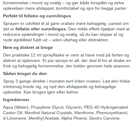
fornemmelse i mund og svælg – og gør både forspillet og selve
oplevelsen mere afslappet, komfortabel og sjov for begge parter.
Perfekt til fellatio og cunnilingus
Sprayen er udviklet til at gøre oralsex mere behagelig, uanset om
det er
fellatio eller cunnilingus
. Den milde effekt hjælper med at
reducere spændinger i mund og svælg, så du kan slappe af og
nyde øjeblikket fuldt ud – uden ubehag eller distraktion.
Nem og diskret at bruge
Den praktiske 12 ml sprayflaske er nem at have med på farten og
diskret at opbevare. Et par sprays er alt, der skal til for at skabe en
frisk og behagelig fornemmelse, der holder gennem hele seancen.
Sådan bruger du den
Spray 3 gange direkte i munden kort inden oralsex. Lad den friske
mintsmag brede sig, og nyd den afslappede og behagelige
oplevelse. Kan bruges igen efter behov.
Ingredienser
Aqua (Water), Propylene Glycol, Glycerin, PEG-40 Hydrogenated
Castor Oil, Menthol Natural Crystals, Menthone, Phenoxyethanol,
d-Limonene, Menthyl Acetate, Alpha Pinene, Dextro Carvone.