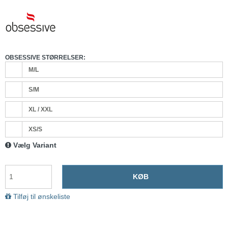
OBSESSIVE STØRRELSER:
M/L
S/M
XL / XXL
XS/S
Vælg Variant
KØB
Tilføj til ønskeliste