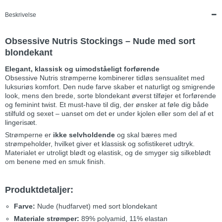
Beskrivelse
Obsessive Nutris Stockings – Nude med sort
blondekant
Elegant, klassisk og uimodståeligt forførende
Obsessive Nutris strømperne kombinerer tidløs sensualitet med
luksuriøs komfort. Den nude farve skaber et naturligt og smigrende
look, mens den brede, sorte blondekant øverst tilføjer et forførende
og feminint twist. Et must-have til dig, der ønsker at føle dig både
stilfuld og sexet – uanset om det er under kjolen eller som del af et
lingerisæt.
Strømperne er
ikke selvholdende
og skal bæres med
strømpeholder, hvilket giver et klassisk og sofistikeret udtryk.
Materialet er utroligt blødt og elastisk, og de smyger sig silkeblødt
om benene med en smuk finish.
Produktdetaljer:
Farve:
Nude (hudfarvet) med sort blondekant
Materiale strømper:
89% polyamid, 11% elastan