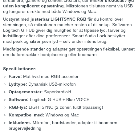
streamere, gamere og content creators, der ønsker
broadcast-lyd
uden kompliceret opsætning
. Mikrofonen tilsluttes nemt via USB
og fungerer direkte med både Windows og Mac.
Udstyret med
justerbar LIGHTSYNC RGB
får du kontrol over
stemningen, så mikrofonen matcher resten af dit setup. Softwaren
Logitech G HUB giver dig mulighed for at tilpasse lyd, farver og
indstillinger efter dine præferencer. Smart Audio Lock beskytter
mod peak og sikrer jævn lyd – selv under intens brug.
Medfølgende stander og adapter gør opsætningen fleksibel, uanset
om du foretrækker bordplacering eller boomarm.
Specifikationer:
Farve:
Mat hvid med RGB-accenter
Lydtype:
Dynamisk USB-mikrofon
Optagemønster:
Superkardioid
Software:
Logitech G HUB + Blue VO!CE
RGB-lys:
LIGHTSYNC (2 zoner, fuldt tilpasselig)
Kompatibel med:
Windows og Mac
Inkluderet:
Mikrofon, bordstander, adapter til boomarm,
brugervejledning