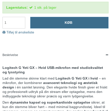
Lagerstatus:
1
stk.
på lager
KØB
Tilføj til ønskeliste
Beskrivelse
Logitech G Yeti GX – Hvid USB-mikrofon med studiokvalitet
og lysstyring
Lad din stemme skinne klart med
Logitech G Yeti GX i hvid
– en
mikrofon, der kombinerer
avanceret teknologi og æstetisk
design
i én samlet løsning. Den elegante hvide finish giver et friskt
og professionelt udtryk på din stream eller optagelse, mens den
indbyggede teknologi sikrer præcis og varm lydgengivelse.
Den
dynamiske kapsel og superkardioide optagelse
sikrer, at
kun din stemme bliver hørt – med minimal baggrundsstøj. Ideel til