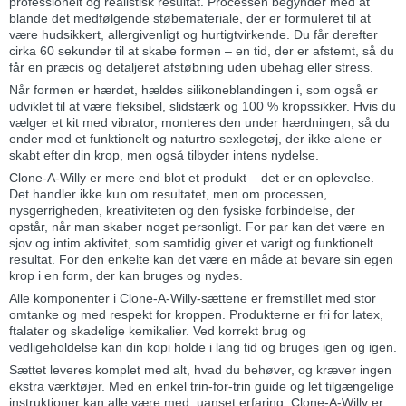
professionelt og realistisk resultat. Processen begynder med at
blande det medfølgende støbemateriale, der er formuleret til at
være hudsikkert, allergivenligt og hurtigtvirkende. Du får derefter
cirka 60 sekunder til at skabe formen – en tid, der er afstemt, så du
får en præcis og detaljeret afstøbning uden ubehag eller stress.
Når formen er hærdet, hældes silikoneblandingen i, som også er
udviklet til at være fleksibel, slidstærk og 100 % kropssikker. Hvis du
vælger et kit med vibrator, monteres den under hærdningen, så du
ender med et funktionelt og naturtro sexlegetøj, der ikke alene er
skabt efter din krop, men også tilbyder intens nydelse.
Clone-A-Willy er mere end blot et produkt – det er en oplevelse.
Det handler ikke kun om resultatet, men om processen,
nysgerrigheden, kreativiteten og den fysiske forbindelse, der
opstår, når man skaber noget personligt. For par kan det være en
sjov og intim aktivitet, som samtidig giver et varigt og funktionelt
resultat. For den enkelte kan det være en måde at bevare sin egen
krop i en form, der kan bruges og nydes.
Alle komponenter i Clone-A-Willy-sættene er fremstillet med stor
omtanke og med respekt for kroppen. Produkterne er fri for latex,
ftalater og skadelige kemikalier. Ved korrekt brug og
vedligeholdelse kan din kopi holde i lang tid og bruges igen og igen.
Sættet leveres komplet med alt, hvad du behøver, og kræver ingen
ekstra værktøjer. Med en enkel trin-for-trin guide og let tilgængelige
instruktioner kan alle være med, uanset erfaring. Clone-A-Willy er