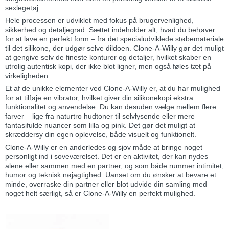
sexlegetøj.
Hele processen er udviklet med fokus på brugervenlighed,
sikkerhed og detaljegrad. Sættet indeholder alt, hvad du behøver
for at lave en perfekt form – fra det specialudviklede støbemateriale
til det silikone, der udgør selve dildoen. Clone-A-Willy gør det muligt
at gengive selv de fineste konturer og detaljer, hvilket skaber en
utrolig autentisk kopi, der ikke blot ligner, men også føles tæt på
virkeligheden.
Et af de unikke elementer ved Clone-A-Willy er, at du har mulighed
for at tilføje en vibrator, hvilket giver din silikonekopi ekstra
funktionalitet og anvendelse. Du kan desuden vælge mellem flere
farver – lige fra naturtro hudtoner til selvlysende eller mere
fantasifulde nuancer som lilla og pink. Det gør det muligt at
skræddersy din egen oplevelse, både visuelt og funktionelt.
Clone-A-Willy er en anderledes og sjov måde at bringe noget
personligt ind i soveværelset. Det er en aktivitet, der kan nydes
alene eller sammen med en partner, og som både rummer intimitet,
humor og teknisk nøjagtighed. Uanset om du ønsker at bevare et
minde, overraske din partner eller blot udvide din samling med
noget helt særligt, så er Clone-A-Willy en perfekt mulighed.