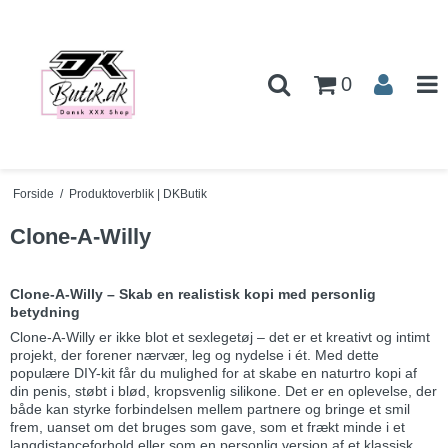
0
Forside
/
Produktoverblik | DKButik
Clone-A-Willy
Clone-A-Willy – Skab en realistisk kopi med personlig
betydning
Clone-A-Willy er ikke blot et sexlegetøj – det er et kreativt og intimt
projekt, der forener nærvær, leg og nydelse i ét. Med dette
populære DIY-kit får du mulighed for at skabe en naturtro kopi af
din penis, støbt i blød, kropsvenlig silikone. Det er en oplevelse, der
både kan styrke forbindelsen mellem partnere og bringe et smil
frem, uanset om det bruges som gave, som et frækt minde i et
langdistanceforhold eller som en personlig version af et klassisk